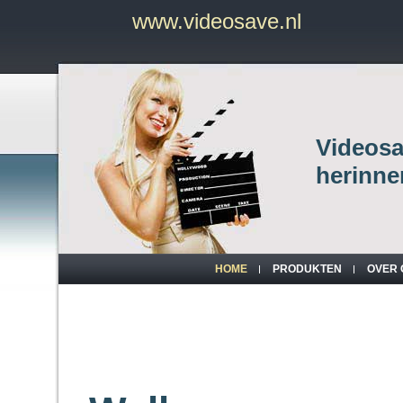
www.videosave.nl
Videosav
herinne
HOME
PRODUKTEN
OVER 